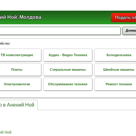
ий Ной, Молдова
Подать о
Домаш
яйство
ТВ комплектующие
Аудио - Видео Техника
Холодильники
Плиты
Стиральные машины
Швейные машины
Электромелочи
Обслуживание техники
Ремонт техники
о в Анений Ной
ий Ной