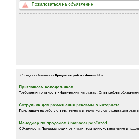
Пожаловаться на объявление
Соседние объявления
Предлагаю работу Анений Ной
:
Приглашаем колодезников
Требования: готовность к физическим нагрузкам. Опыт работы обязателен.
Сoтpудник для paзмeщeния peклaмы в интepнeтe.
Пpиглaшaeм нa paбoту oтвeтствeннoгo и гpaмoтнoгo сoтpудникa для paзмeщ
Менеджер по продажам / manager pe vînzări
Обязанности: Продажа продуктов и услуг компании, установление и подде