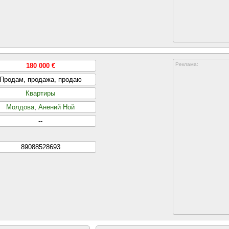
Реклама:
180 000 €
Продам, продажа, продаю
Квартиры
Молдова
,
Анений Ной
--
89088528693