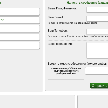
я
Написать сообщение (задать
Ваше Имя, Фамилия:
Ваш E-mail:
ния
(e-mail не публикуется на страницах сайта)
Ваш Телефон:
Заполните поля Е-мэйл и телефон, чтобы автор им
Ваше сообщение:
Введите код с изображения (только цифры 
Нажмите кнопку "Обновить
код" пока не получите
разборчивый код