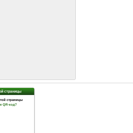
ой страницы
ое QR-код?