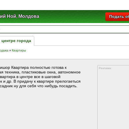
ий Ной, Молдова
Подать о
 центре города
одажа
»
Квартиры
цишор Квартира полностью готова к
Реклама:
я техника, пластиковые окна, автономное
вартира в центре все в шаговой
к и др. В придачу к квартире прелогаеться
адник ну для себя что нибудь посадить.