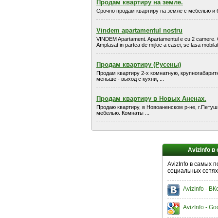
Продам квартиру на земле.
Срочно продам квартиру на земле с мебелью и б
Vindem apartamentul nostru
VINDEM Apartament. Apartamentul e cu 2 camere. Or. A
Amplasat in partea de mijloc a casei, se lasa mobilat, 
Продам квартиру (Русены)
Продам квартиру 2-х комнатную, крупногабаритн
меньше - выход с кухни, ...
Продам квартиру в Новых Аненах.
Продаю квартиру, в Новоаненском р-не, г.Петушк
мебелью. Комнаты ...
AvizInfo в
AvizInfo в самых 
социальных сетях
AvizInfo - В
AvizInfo - Go