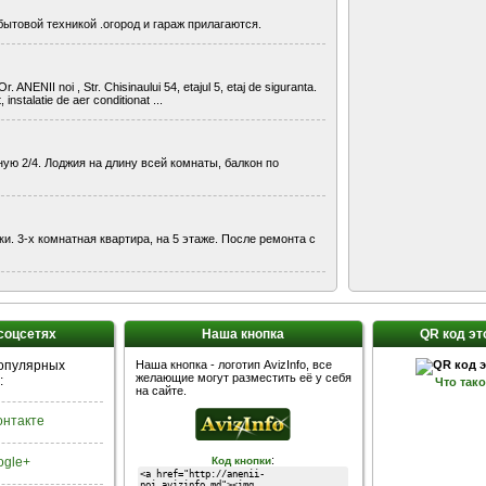
ытовой техникой .огород и гараж прилагаются.
NENII noi , Str. Chisinaului 54, etajul 5, etaj de siguranta.
instalatie de aer conditionat ...
ую 2/4. Лоджия на длину всей комнаты, балкон по
и. 3-х комнатная квартира, на 5 этаже. После ремонта с
 соцсетях
Наша кнопка
QR код эт
популярных
Наша кнопка - логотип AvizInfo, все
желающие могут разместить её у себя
:
Что так
на сайте.
Контакте
:
ogle+
Код кнопки