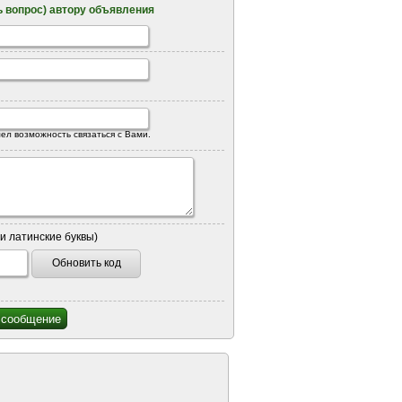
 вопрос) автору объявления
ел возможность связаться с Вами.
и латинские буквы)
Обновить код