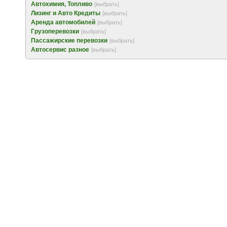
Автохимия, Топливо
[выбрать]
Лизинг и Авто Кредиты
[выбрать]
Аренда автомобилей
[выбрать]
Грузоперевозки
[выбрать]
Пассажирские перевозки
[выбрать]
Автосервис разное
[выбрать]