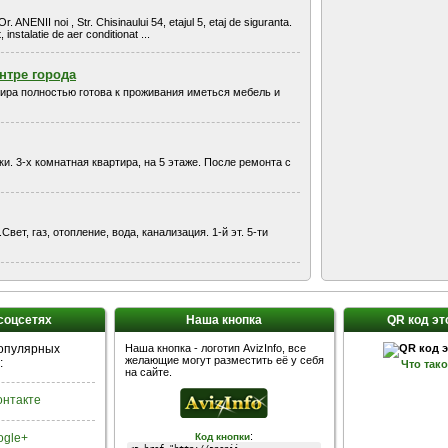
NENII noi , Str. Chisinaului 54, etajul 5, etaj de siguranta.
instalatie de aer conditionat ...
нтре города
тира полностью готова к проживания иметься мебель и
и. 3-х комнатная квартира, на 5 этаже. После ремонта с
вет, газ, отопление, вода, канализация. 1-й эт. 5-ти
 соцсетях
Наша кнопка
QR код эт
популярных
Наша кнопка - логотип AvizInfo, все
желающие могут разместить её у себя
:
Что так
на сайте.
Контакте
:
ogle+
Код кнопки