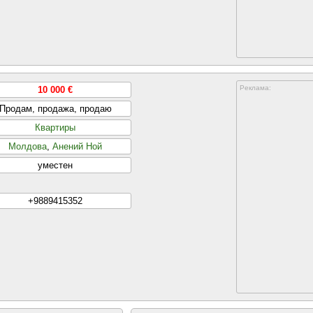
Реклама:
10 000 €
Продам, продажа, продаю
Квартиры
Молдова
,
Анений Ной
уместен
+9889415352