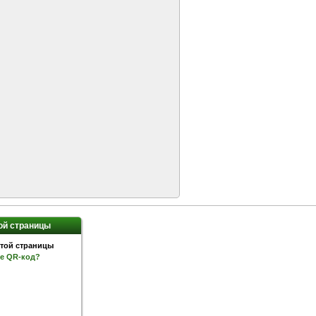
ой страницы
ое QR-код?