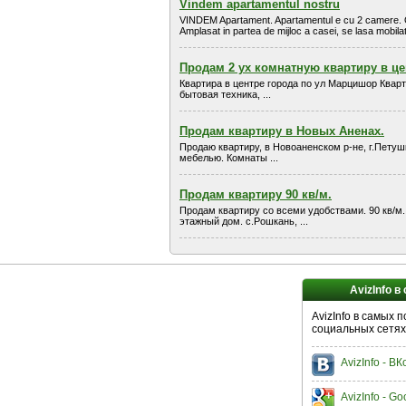
Vindem apartamentul nostru
VINDEM Apartament. Apartamentul e cu 2 camere. Or. A
Amplasat in partea de mijloc a casei, se lasa mobilat, 
Продам 2 ух комнатную квартиру в це
Квартира в центре города по ул Марцишор Квар
бытовая техника, ...
Продам квартиру в Новых Аненах.
Продаю квартиру, в Новоаненском р-не, г.Петушк
мебелью. Комнаты ...
Продам квартиру 90 кв/м.
Продам квартиру со всеми удобствами. 90 кв/м..С
этажный дом. с.Рошкань, ...
AvizInfo в
AvizInfo в самых 
социальных сетях
AvizInfo - В
AvizInfo - Go